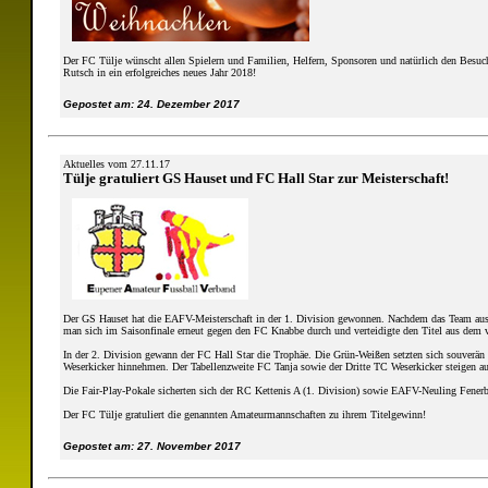
Der FC Tülje wünscht allen Spielern und Familien, Helfern, Sponsoren und natürlich den Besuch
Rutsch in ein erfolgreiches neues Jahr 2018!
Gepostet am: 24. Dezember 2017
Aktuelles vom 27.11.17
Tülje gratuliert GS Hauset und FC Hall Star zur Meisterschaft!
Der GS Hauset hat die EAFV-Meisterschaft in der 1. Division gewonnen. Nachdem das Team aus 
man sich im Saisonfinale erneut gegen den FC Knabbe durch und verteidigte den Titel aus dem v
In der 2. Division gewann der FC Hall Star die Trophäe. Die Grün-Weißen setzten sich souverä
Weserkicker hinnehmen. Der Tabellenzweite FC Tanja sowie der Dritte TC Weserkicker steigen auf
Die Fair-Play-Pokale sicherten sich der RC Kettenis A (1. Division) sowie EAFV-Neuling Fenerb
Der FC Tülje gratuliert die genannten Amateurmannschaften zu ihrem Titelgewinn!
Gepostet am: 27. November 2017