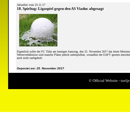
Aktuelles vom 25.11.17
18. Spieltag: Ligaspiel gegen den AS Viaduc abgesagt
Eigentlich sollte der FC Tülje am heutigen Samstag, den 25. November 2017 das letzte Meisters
Wetterverhältnisse sind manche Plätze jedoch unbespielbar, woraufhin der EAFV gestern entschi
auch nicht nachgeholt.
Gepostet am: 25. November 2017
© Official Website - tue
Aktuelles vom 19.11.17
Tülje verliert kelmiser Derby in Unterzahl