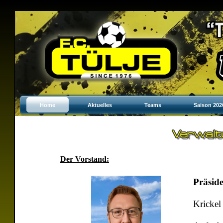
Home
Aktuelles
Teams
Saison 202
Der Vorstand:
Präsid
Krickel