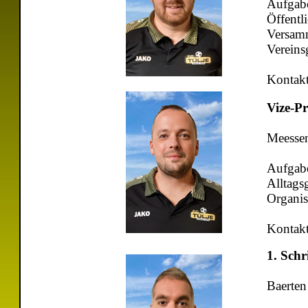
Aufgabe
Öffentli
Versam
Vereinsg
Kontak
Vize-P
Meesse
Aufgabe
Alltags
Organis
Kontak
1. Sch
Baerten