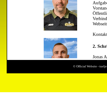
Aufgab
Vorstan
Öffentl
Verbin
Webseite
Kontak
2. Schr
Jonas A
© Official Website - tue
Aufgabe
Öffentli
Kontak
Kassier