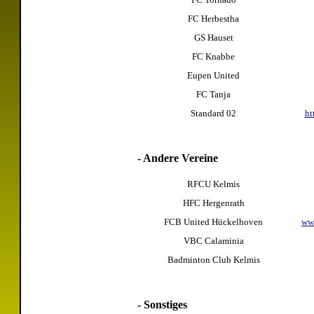
FC Herbestha
GS Hauset
FC Knabbe
Eupen United
FC Tanja
Standard 02
ht
- Andere Vereine
RFCU Kelmis
HFC Hergenrath
FCB United Hückelhoven
www
VBC Calaminia
Badminton Club Kelmis
- Sonstiges