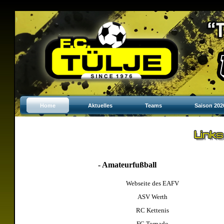
Home
Aktuelles
Teams
Saison 202
- Amateurfußball
Webseite des EAFV
ASV Werth
RC Kettenis
FC Tornado