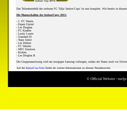
Das Teilnehmerfeld des sechsten FC Tülje 'Indoor-Cups' ist nun komplett. Wie bereits in diese
Die Mannschaften des IndoorCups 2015:
- 1. FC Narnia
- Eupen United
- Les Drogbas
- FC Knabbe
- Lucky Losers
- Standard 02
- Team Select
- Les Didiers
- FC Wetzels
- MFC Emerson
- Kickers
- Les Drogbas B
Die Gruppenauslosung wird am morgigen Samstag vollzogen, sodass die Teams noch vor Silvester
Auf der
IndoorCup-Seite
findet ihr weitere Informationen zu diesem Neujahrsevent.
Gepostet am: 26. Dezember 2014
© Official Website - tue
Aktuelles vom 24.12.14
Der FC Tülje wünscht allen Besuchern "Frohe Weihnachten"!