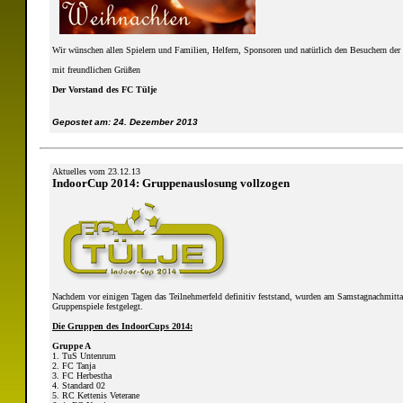
Wir wünschen allen Spielern und Familien, Helfern, Sponsoren und natürlich den Besuchern der 
mit freundlichen Grüßen
Der Vorstand des FC Tülje
Gepostet am: 24. Dezember 2013
Aktuelles vom 23.12.13
IndoorCup 2014: Gruppenauslosung vollzogen
Nachdem vor einigen Tagen das Teilnehmerfeld definitiv feststand, wurden am Samstagnachmittag
Gruppenspiele festgelegt.
Die Gruppen des IndoorCups 2014:
Gruppe A
1. TuS Untenrum
2. FC Tanja
3. FC Herbestha
4. Standard 02
5. RC Kettenis Veterane