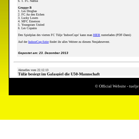
6. 1. FC Narnia
Gruppe B
1. Les Drogbas
2. FC An den Eichen
3. Lucky Losers
4. MFC Emerson
5. Youngstars United
6. Les Copains
Den Spielplan des vierten FC Tülje 'IndoorCups' kann man
HIER
runterladen (PDF-Datei)
Auf der
IndoorCup-Seite
findet ihr alles Weitere zu diesem Neujahrsevent.
Gepostet am: 23. Dezember 2013
Aktuelles vom 22.12.13
Tülje besiegt im Galaspiel die U50-Mannschaft
© Official Website - tue
Am Samstag bestritt der FC Tülje zum Saisonabschluss ein Galaspiel gegen die U50-Mannschaft. In
und es gab Chancen auf beiden Seiten. Die Jugendmannschaft ging jedoch effizienter mit diesen 
Durchgang dominierte die Jugend die Partie fast nach Belieben und spielte sich zahlreiche Torm
Gegen Ende der Partie gelang dem U50-Team dann noch der Ehrentreffer zum 5-1.