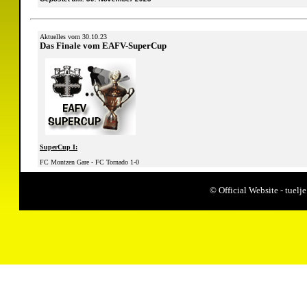
Aktuelles vom 30.10.23
Das Finale vom EAFV-SuperCup
SuperCup I:
FC Montzen Gare - FC Tornado 1-0
SuperCup II:
© Official Website - tue
ASV Werth - SC Raeren Berg 1-3
Gepostet am: 30. Oktober 2023
Aktuelles vom 26.10.23
Das Halbfinale vom EAFV-SuperCup