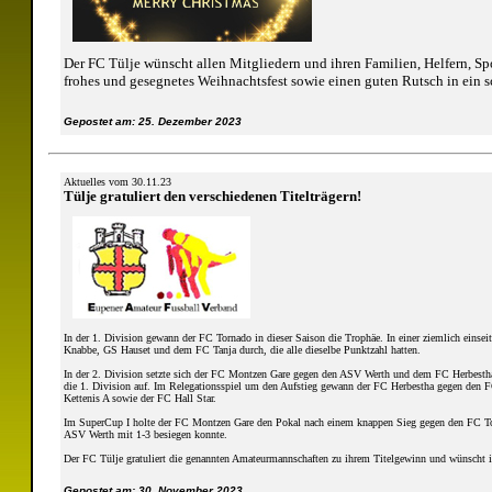
Der FC Tülje wünscht allen Mitgliedern und ihren Familien, Helfern, S
frohes und gesegnetes Weihnachtsfest sowie einen guten Rutsch in ein s
Gepostet am: 25. Dezember 2023
Aktuelles vom 30.11.23
Tülje gratuliert den verschiedenen Titelträgern!
In der 1. Division gewann der FC Tornado in dieser Saison die Trophäe. In einer ziemlich einsei
Knabbe, GS Hauset und dem FC Tanja durch, die alle dieselbe Punktzahl hatten.
In der 2. Division setzte sich der FC Montzen Gare gegen den ASV Werth und dem FC Herbest
die 1. Division auf. Im Relegationsspiel um den Aufstieg gewann der FC Herbestha gegen den F
Kettenis A sowie der FC Hall Star.
Im SuperCup I holte der FC Montzen Gare den Pokal nach einem knappen Sieg gegen den FC Tor
ASV Werth mit 1-3 besiegen konnte.
Der FC Tülje gratuliert die genannten Amateurmannschaften zu ihrem Titelgewinn und wünscht 
Gepostet am: 30. November 2023